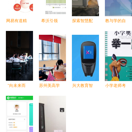
网易有道精
希沃引领
探索智慧配
教与学的自
品课K12业
K12教学改
电通信网
由蜕变 立
务增长
革 数字设
一堂生动的
思辰敏特移
130.2% 本
备助推未来
科技创新课
动学习解决
地化网课成
智慧课堂快
方案赋能
增长新引擎
速发展
K12教育
“向未来而
苏州美高学
兴大教育智
小学老师考
行”--教育信
校1月23日
能笔领跑
奥数半数不
息化助推巴
小初校园开
K12教育智
及格 反
蜀常春藤学
放日 探索
能硬件赛
思“丢人”论
校K12教育
未来教育的
道，颠覆教
调背后的教
教学
窗口
学模式
育真问题