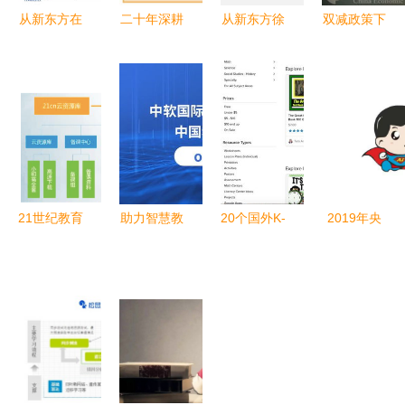
从新东方在
二十年深耕
从新东方徐
双减政策下
线营收增
K12网如何
健看科技融
的海淀黄庄
41%看K12
优质融合中
入教育的核
从“宇宙补
在线教育行
西教育资
心逻辑
课中
业变局
源，培育国
心”到“人去
际化精英
楼空”
21世纪教育
助力智慧教
20个国外K-
2019年央
网拟挂牌新
育发展 中
12幼儿与基
广网教育峰
三板，深耕
软国际教育
础教育优秀
会 智慧超
K12教育信
成功入围中
教学资源网
人 教学K12
息化服务
国移动
站推荐
网的创新与
DICT合作
突破
伙伴