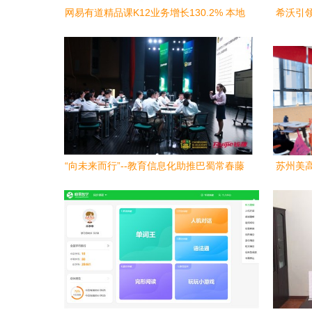
网易有道精品课K12业务增长130.2% 本地
希沃引领
化网课成增长新引擎
“向未来而行”--教育信息化助推巴蜀常春藤
苏州美高
学校K12教育教学